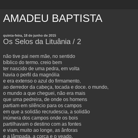
AMADEU BAPTISTA
quinta-feira, 18 de junho de 2015
Os Selos da Lituânia / 2
não tive pai nem mãe, no sentido
bíblico do termo. creio bem
ter nascido de uma pedra, em volta
havia o perfil da magnólia
e era extenso o azul do firmamento,
ao derredor da cabeça, tocada e doce. o mundo,
o mundo a que cheguei, não era mais
que uma pedreira, de onde os homens
partiam em silêncio para os campos
em que a solidão recrudescia, a solidão
inúmera dos campos onde os bois
partilhavam o destino com as fontes
e viam, muito ao longe, as ânforas
e a lâmpada, a corça e o veado,